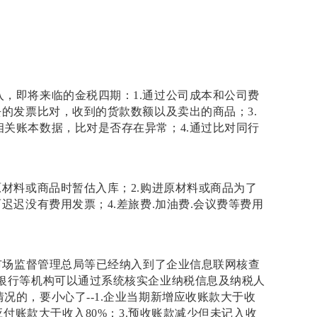
入，即将来临的金税四期：
1.
通过公司成本和公司费
去的发票比对，收到的货款数额以及卖出的商品；
3.
相关账本数据，比对是否存在异常；
4.
通过比对同行
原材料或商品时暂估入库；
2.
购进原材料或商品为了
而迟迟没有费用发票；
4.
差旅费
.
加油费
.
会议费等费用
市场监督管理总局等已经纳入到了企业信息联网核查
银行等机构可以通过系统核实企业纳税信息及纳税人
情况的，要小心了
--1.
企业当期新增应收账款大于收
应付账款大于收入
80%
；
3.
预收账款减少但未记入收