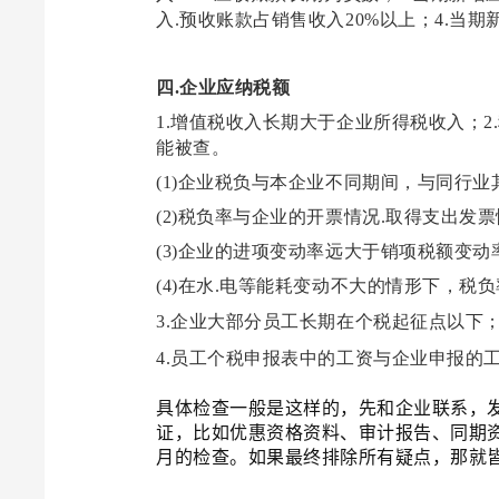
入
.
预收账款占销售收入
20%
以上；
4.
当期
四
.
企业应纳税额
1.
增值税收入长期大于企业所得税收入；
2.
能被查。
(1)
企业税负与本企业不同期间，与同行业
(2)
税负率与企业的开票情况
.
取得支出发
(3)
企业的进项变动率远大于销项税额变动
(4)
在水
.
电等能耗变动不大的情形下，税负
3.
企业大部分员工长期在个税起征点以下
4.
员工个税申报表中的工资与企业申报的
具体检查一般是这样的，先和企业联系，
证，比如优惠资格资料、审计报告、同期
月的检查。如果最终排除所有疑点，那就