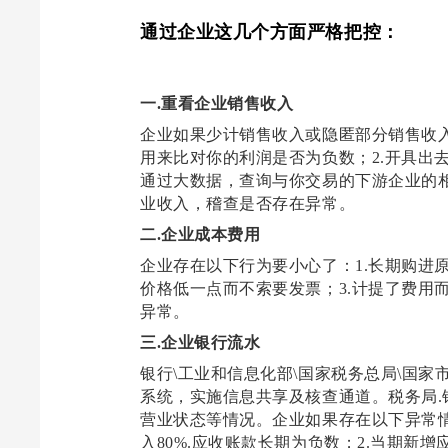
通过企业这几个方面严格把控：
一.重看企业销售收入
企业如果少计销售收入或隐匿部分销售收
用来比对你的利润是否为负数；
2.
开具出
通过大数据，查询与你交易的下游企业的
业收入，稽查是否存在异常。
二
.
企业成本费用
企业存在以下行为要小心了：
1.
长期购进
价格低一点而不索要发票；
3.
计提了费用
异常。
三
.
企业银行流水
银行
\
工业和信息化部
\
国家税务总局
\
国家
系统，实施信息共享及核查通道。税务局
.
营业状态等情况。企业如果存在以下异常
入
80%.
应收账款长期为负数；
2.
当期新增